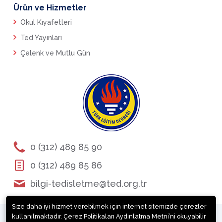
Ürün ve Hizmetler
Okul Kıyafetleri
Ted Yayınları
Çelenk ve Mutlu Gün
0 (312) 489 85 90
0 (312) 489 85 86
bilgi-tedisletme@ted.org.tr
Size daha iyi hizmet verebilmek için internet sitemizde çerezler
kullanılmaktadır. Çerez Politikaları Aydınlatma Metni’ni okuyabilir
© TÜRK EĞİTİM DERNEĞİ İKTİSADİ İŞLETMESİ Tüm